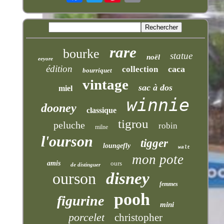
rare
bourke
statue
noël
eeyore
édition
caca
collection
bourriquet
vintage
sac à dos
miel
winnie
dooney
classique
tigrou
peluche
robin
milne
l'ourson
tigger
loungefly
walt
mon pote
amis
ours
de distinguer
ourson
disney
femmes
pooh
figurine
mini
porcelet
christopher