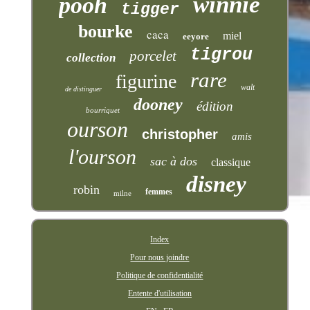
winnie
pooh
tigger
bourke
caca
miel
eeyore
tigrou
porcelet
collection
rare
figurine
walt
de distinguer
dooney
édition
bourriquet
ourson
christopher
amis
l'ourson
sac à dos
classique
disney
robin
femmes
milne
Index
Pour nous joindre
Politique de confidentialité
Entente d'utilisation