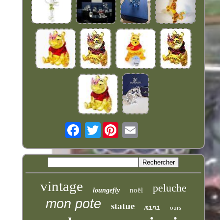
Twitter
vintage
peluche
noël
loungefly
mon pote
statue
mini
ours