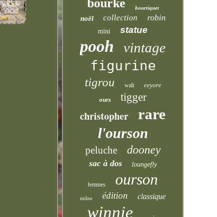
bourke
bourriquet
robin
collection
noël
statue
mini
pooh
vintage
figurine
tigrou
eeyore
walt
tigger
ours
rare
christopher
l'ourson
dooney
peluche
sac à dos
loungefly
ourson
femmes
édition
classique
milne
winnie