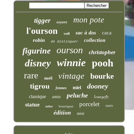
mon pote
tigger
eeyore
l'ourson
sac à dos
caca
walt
robin
collection
de distinguer
ourson
figurine
christopher
winnie
pooh
disney
rare
vintage
bourke
noël
tigrou
dooney
miel
femmes
peluche
loungefly
classique
amis
porcelet
statue
ours
bourriquet
milne
édition
mini