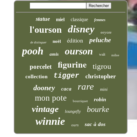
statue
miel
classique
femmes
disney
l'ourson
eeyore
peluche
édition
noël
de distinguer
pooh
ourson
amis
walt
milne
figurine
tigrou
porcelet
tigger
christopher
collection
rare
dooney
caca
mini
mon pote
robin
bourriquet
vintage
bourke
loungefly
winnie
sac à dos
ours