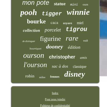
mon pote
statue
mini
ours
winnie
pooh
tigger
bourke
caca
miel
eeyore
tigrou
porcelet
collection
rare
figurine
walt
de distinguer
dooney
édition
bourriquet
ourson
christopher
amis
l'ourson
sac à dos
classique
disney
robin
femmes
milne
Index
Pour nous joindre
Politique de confidentialité