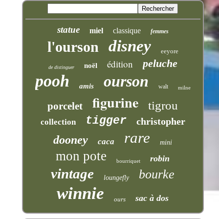
statue
miel
classique
femmes
disney
l'ourson
eeyore
peluche
édition
noël
de distinguer
pooh
ourson
amis
walt
milne
figurine
tigrou
porcelet
tigger
christopher
collection
rare
dooney
caca
mini
mon pote
robin
bourriquet
vintage
bourke
loungefly
winnie
sac à dos
ours