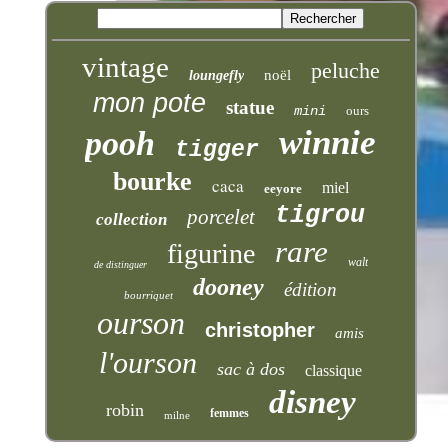
vintage
peluche
noël
loungefly
mon pote
statue
mini
ours
winnie
pooh
tigger
bourke
caca
miel
eeyore
tigrou
porcelet
collection
rare
figurine
walt
de distinguer
dooney
édition
bourriquet
ourson
christopher
amis
l'ourson
sac à dos
classique
disney
robin
femmes
milne