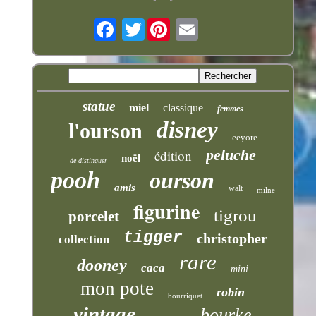
Twitter
statue
miel
classique
femmes
disney
l'ourson
eeyore
peluche
édition
noël
de distinguer
pooh
ourson
amis
walt
milne
figurine
tigrou
porcelet
tigger
christopher
collection
rare
dooney
caca
mini
mon pote
robin
bourriquet
vintage
bourke