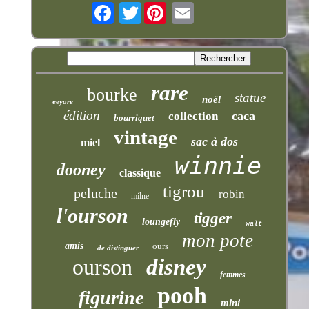
Twitter
rare
bourke
statue
noël
eeyore
édition
caca
collection
bourriquet
vintage
sac à dos
miel
winnie
dooney
classique
tigrou
peluche
robin
milne
l'ourson
tigger
loungefly
walt
mon pote
amis
ours
de distinguer
ourson
disney
femmes
pooh
figurine
mini