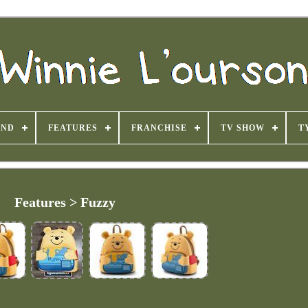
AND
FEATURES
FRANCHISE
TV SHOW
T
Features > Fuzzy