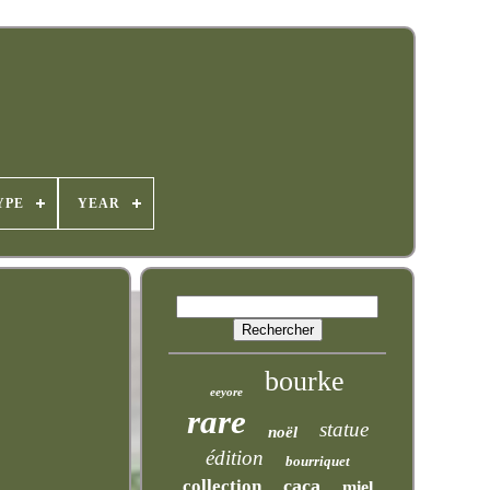
YPE
YEAR
bourke
eeyore
rare
statue
noël
édition
bourriquet
caca
collection
miel