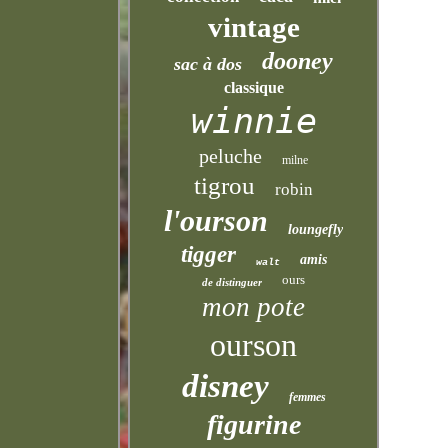
vintage
dooney
sac à dos
classique
winnie
peluche
milne
tigrou
robin
l'ourson
loungefly
tigger
amis
walt
ours
de distinguer
mon pote
ourson
disney
femmes
figurine