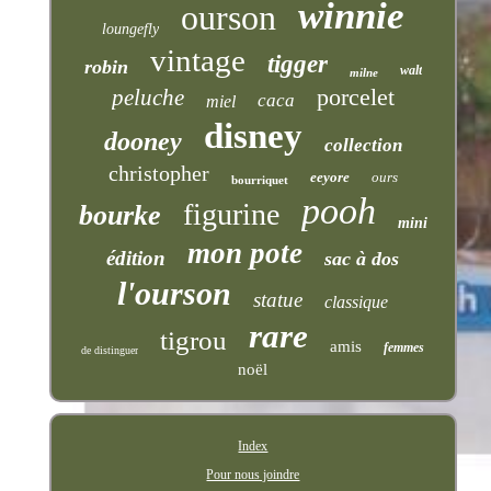
winnie
ourson
loungefly
vintage
tigger
robin
walt
milne
porcelet
peluche
caca
miel
disney
dooney
collection
christopher
eeyore
ours
bourriquet
pooh
figurine
bourke
mini
mon pote
édition
sac à dos
l'ourson
statue
classique
rare
tigrou
amis
femmes
de distinguer
noël
Index
Pour nous joindre