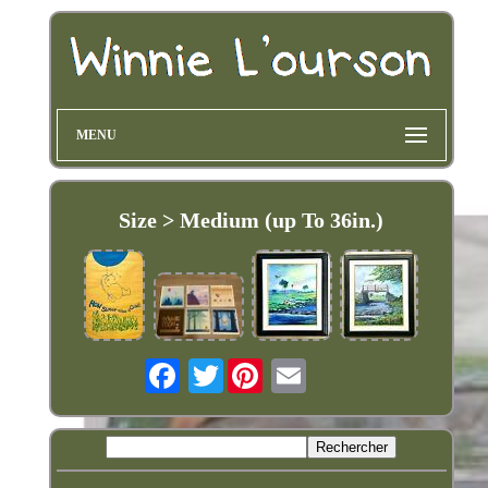
MENU
Size > Medium (up To 36in.)
Twitter