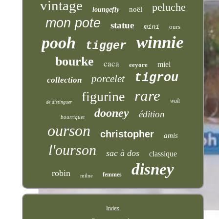
vintage
peluche
noël
loungefly
mon pote
statue
mini
ours
winnie
pooh
tigger
bourke
caca
miel
eeyore
tigrou
porcelet
collection
rare
figurine
walt
de distinguer
dooney
édition
bourriquet
ourson
christopher
amis
l'ourson
sac à dos
classique
disney
robin
femmes
milne
Index