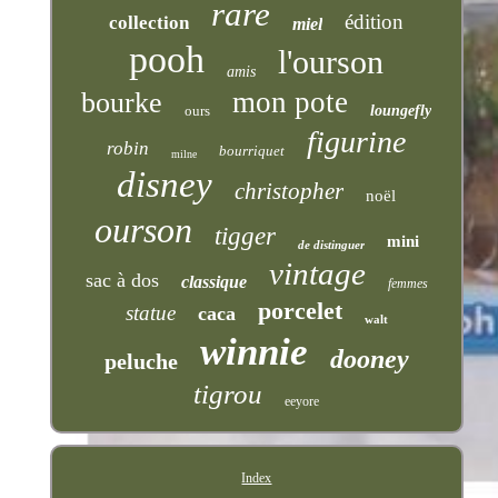
rare
édition
collection
miel
pooh
l'ourson
amis
mon pote
bourke
ours
loungefly
figurine
robin
bourriquet
milne
disney
christopher
noël
ourson
tigger
mini
de distinguer
vintage
sac à dos
classique
femmes
porcelet
statue
caca
walt
winnie
dooney
peluche
tigrou
eeyore
Index