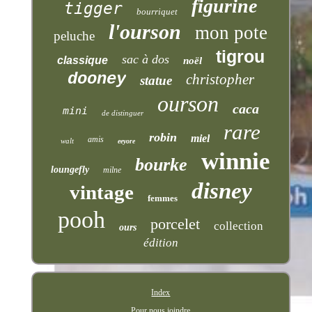
figurine
tigger
bourriquet
l'ourson
mon pote
peluche
tigrou
sac à dos
classique
noël
dooney
christopher
statue
ourson
caca
mini
de distinguer
rare
robin
miel
amis
walt
eeyore
winnie
bourke
loungefly
milne
disney
vintage
femmes
pooh
porcelet
collection
ours
édition
Index
Pour nous joindre