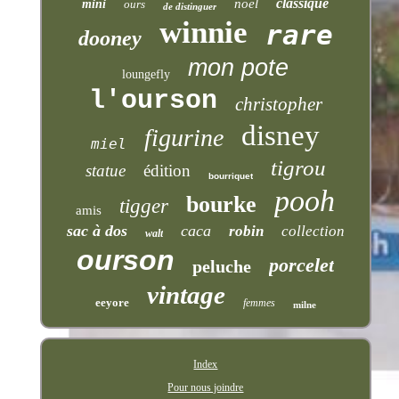
classique
noël
mini
ours
de distinguer
winnie
rare
dooney
mon pote
loungefly
l'ourson
christopher
disney
figurine
miel
tigrou
statue
édition
bourriquet
pooh
bourke
tigger
amis
sac à dos
caca
robin
collection
walt
ourson
porcelet
peluche
vintage
eeyore
femmes
milne
Index
Pour nous joindre