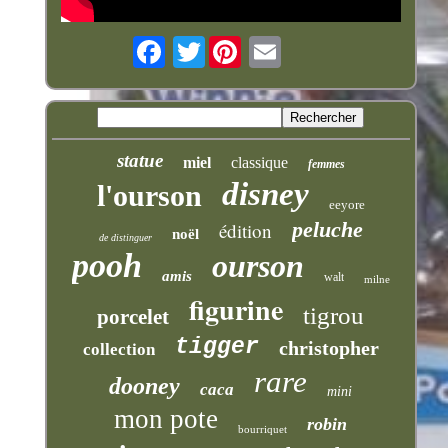
Twitter
statue
miel
classique
femmes
disney
l'ourson
eeyore
peluche
édition
noël
de distinguer
pooh
ourson
amis
walt
milne
figurine
tigrou
porcelet
tigger
christopher
collection
rare
dooney
caca
mini
mon pote
robin
bourriquet