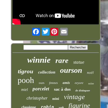
Twitter
winnie
rare
statue
ourson
tigrou
collection
noël
pooh
amis
ours
eeyore
femmes
milne
porcelet
sac à dos
miel
de distinguer
vintage
christopher
mini
figurine
robin
classique
walt