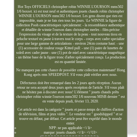
Hot Toys OFFICIELS christopher robin WINNIE L'OURSON mms502
1/6 boxset. ici est tout neuf et authentiques jouets chauds robin christopher
WINNIE L'OURSON mms502 1/6 boxset. Les gens disent que rien est
impossible, mais je ne fais rien tous les jours. \Le WINNIE la figure de
collection Pooh caractéristiques spécialement: - la ressemblance authentique
et détaillée de winnie l'ourson dans christopher merles - film-précise
l'expression du visage et de la texture de la peau - tout nouveau tissu en
peluche texturé en jaune à travers tout le corps - corps avec cadre specialize
pour une large gamme de articulations - environ 24cm costume haut: - une
(1) accessoire de couleur rouge Kitted pull: - une (1) paire de lunettes de
soleil avec cadre jaune - une (1) pot de miel avec caractéristique magnétique
- un thème base de la figure tronc d'arbre spécialement conçu. La production
est en quantité limitée.
Ne manquez pas cette chance de posséder cette collection maintenant! Hong
Kong après ems SPEEDPOST. S'il vous plaît vérifier avec nous.
Défectueux doit être remarqué dans les 2 jours après réception. Aucun
retour ne sera accepté deux jours après receiption de l'article. S'il vous plaît
ne hésitez pas à discuter avec nous! L'élément " jouets chauds prêts
christopher robin winnie l'ourson mms502 1/6 nouveau MISB dernier " est
en vente depuis jeudi, février 13, 2020.
Cet article est dans la catégorie " jouets et passe-temps de chiffres d'action
de télévision, films et jeux vidéo ". Le vendeur est " goodshipped " et se
trouve en défaut, par défaut. Cet article peut être expédié dans le monde
entier.
NPP: ne pas applicable <\/ li>
marque: jouets chauds <\/ li> <\/ Ul>