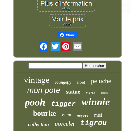
Share
Twitter
vintage
peluche
noël
loungefly
mon pote
statue
mini
ours
winnie
pooh
tigger
bourke
caca
miel
eeyore
tigrou
porcelet
collection