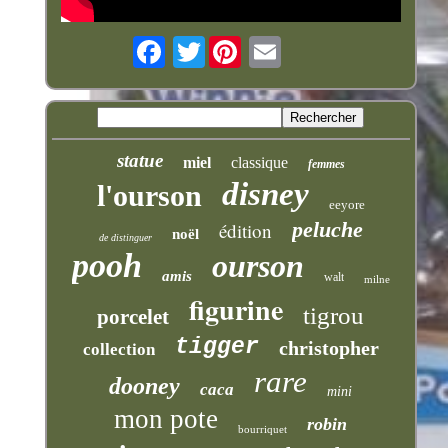
Twitter
statue
miel
classique
femmes
disney
l'ourson
eeyore
peluche
édition
noël
de distinguer
pooh
ourson
amis
walt
milne
figurine
tigrou
porcelet
tigger
christopher
collection
rare
dooney
caca
mini
mon pote
robin
bourriquet