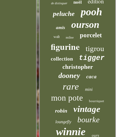
édition
noël
de distinguer
pooh
peluche
ourson
amis
porcelet
walt
milne
figurine
tigrou
tigger
collection
christopher
dooney
caca
rare
mini
mon pote
bourriquet
vintage
robin
bourke
loungefly
winnie
ours