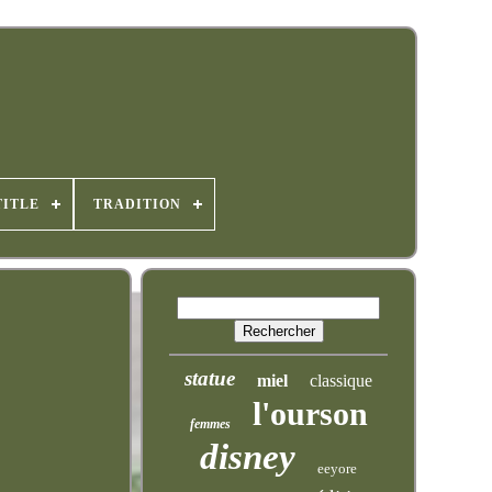
TITLE
TRADITION
statue
miel
classique
l'ourson
femmes
disney
eeyore