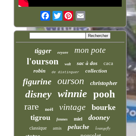
Twitter
mon pote
tigger
eeyore
l'ourson
sac à dos
caca
walt
robin
collection
de distinguer
ourson
figurine
christopher
winnie
pooh
disney
rare
vintage
bourke
noël
tigrou
dooney
miel
femmes
peluche
loungefly
classique
amis
porcelet