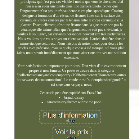
principaux qui n'est pas très visible à moins que vous le cherchiez. J'ai
réussi à en avoir une photo dans une dernière photo. Notez que
l'engouement n'est pas un réseau dense et est plus sporadique. Crazing
désigne la formation d'un réseau de fissures fines sur la surface des
céramiques vitrées causées par la tension entre le corps céramique et la
glaçure. Essentiellement, c'est une fissure dans la glaçure et non pas la
céramique elle-même. Bien que l'engouement ne soit pas si évident, je
voulais le souligner, car certaines personnes peuvent être très particulières.
Nous voulons que vous soyez un client satisfait. L'article doit être dans le
même état que celui reçu. Nous faisons de notre mieux pour décrire les
articles avec précision, mais si quelque chose a été manqué, s'il vous plaît,
faites-nous savoir immédiatement que nous aimerions trouver une solution
ensemble.
Votre satisfaction est importante pour nous. Tout vient d'un environnement
propre et non-fumeur. Ce poste se trouve dans la catégorie
"collectives\disneyana\contemporary (1968-maintenant)\housewares\autres
housewares de consommation". Le vendeur est "sudernpineshardgoods" et
est situé dans ce pays: nous.
Cet article peut être expédié aux États-Unis.
brand: disney
caracter/story/theme: winnie the pooh