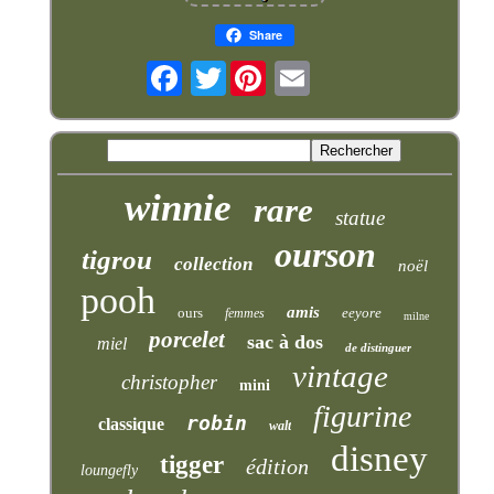
Share
Twitter
winnie
rare
statue
ourson
tigrou
collection
noël
pooh
amis
ours
eeyore
femmes
milne
porcelet
sac à dos
miel
de distinguer
vintage
christopher
mini
figurine
robin
classique
walt
disney
tigger
édition
loungefly