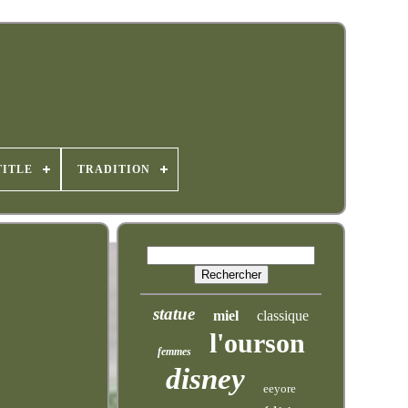
TITLE
TRADITION
statue
miel
classique
l'ourson
femmes
disney
eeyore