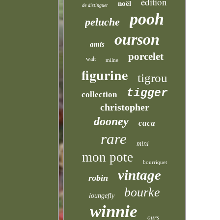
édition
noël
de distinguer
pooh
peluche
ourson
amis
porcelet
walt
milne
figurine
tigrou
tigger
collection
christopher
dooney
caca
rare
mini
mon pote
bourriquet
vintage
robin
bourke
loungefly
winnie
ours