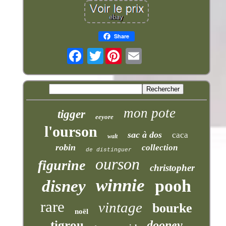
Share
Twitter
mon pote
tigger
eeyore
l'ourson
sac à dos
caca
walt
robin
collection
de distinguer
ourson
figurine
christopher
winnie
pooh
disney
rare
vintage
bourke
noël
tigrou
dooney