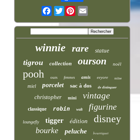
Twitter
winnie
rare
statue
ourson
tigrou
collection
noël
pooh
amis
ours
eeyore
femmes
milne
porcelet
sac à dos
miel
de distinguer
vintage
christopher
mini
figurine
robin
classique
walt
disney
tigger
édition
loungefly
bourke
peluche
bourriquet