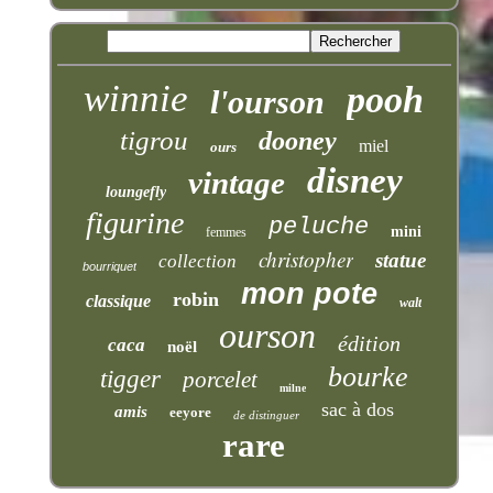
winnie
pooh
l'ourson
tigrou
dooney
miel
ours
disney
vintage
loungefly
figurine
peluche
mini
femmes
christopher
statue
collection
bourriquet
mon pote
robin
classique
walt
ourson
édition
caca
noël
bourke
tigger
porcelet
milne
sac à dos
amis
eeyore
de distinguer
rare