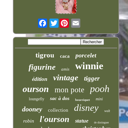
Twitter
tigrou
porcelet
caca
winnie
figurine
amis
vintage
tigger
édition
pooh
ourson
mon pote
sac à dos
loungefly
mini
bourriquet
disney
dooney
collection
walt
l'ourson
statue
robin
de distinguer