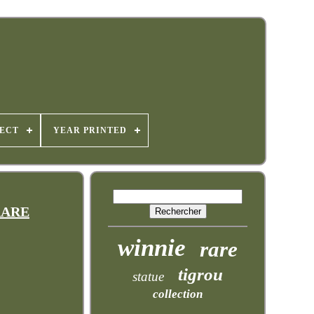
JECT
YEAR PRINTED
 RARE
winnie
rare
tigrou
statue
collection