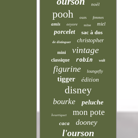
ourson
noël
pooh
ours
femmes
miel
amis
eeyore
milne
porcelet
sac à dos
christopher
de distinguer
vintage
mini
robin
classique
walt
figurine
loungefly
tigger
édition
disney
bourke
peluche
mon pote
bourriquet
dooney
caca
l'ourson