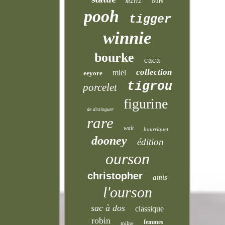
mini
ours
pooh
tigger
winnie
bourke
caca
collection
miel
eeyore
tigrou
porcelet
figurine
de distinguer
rare
walt
bourriquet
dooney
édition
ourson
christopher
amis
l'ourson
sac à dos
classique
robin
femmes
milne