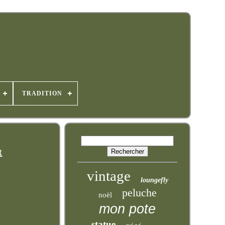
TRADITION
t
vintage
loungefly
peluche
noël
mon pote
statue