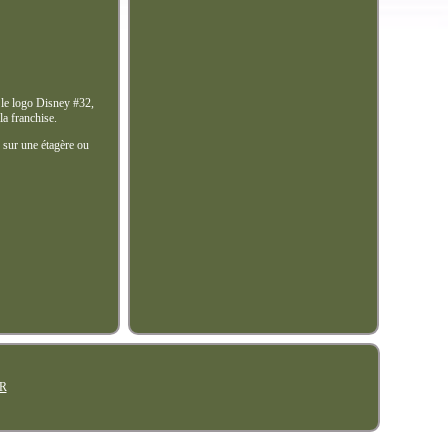
c le logo Disney #32,
la franchise.
é sur une étagère ou
R