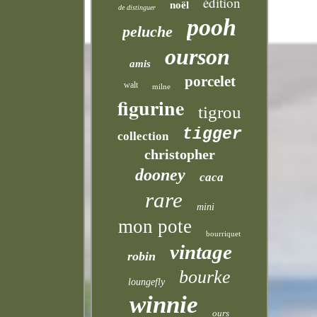
édition
noël
de distinguer
pooh
peluche
ourson
amis
porcelet
walt
milne
figurine
tigrou
tigger
collection
christopher
dooney
caca
rare
mini
mon pote
bourriquet
vintage
robin
bourke
loungefly
winnie
ours