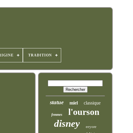
RIGINE
TRADITION
statue
miel
classique
l'ourson
femmes
disney
eeyore