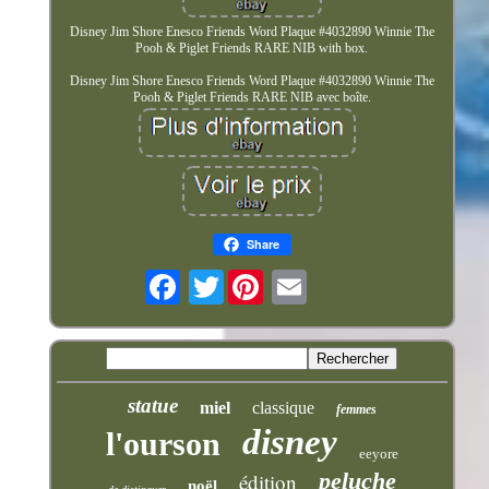
Disney Jim Shore Enesco Friends Word Plaque #4032890 Winnie The
Pooh & Piglet Friends RARE NIB with box.
Disney Jim Shore Enesco Friends Word Plaque #4032890 Winnie The
Pooh & Piglet Friends RARE NIB avec boîte.
Share
Twitter
statue
miel
classique
femmes
disney
l'ourson
eeyore
peluche
édition
noël