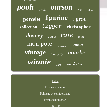
de distinguer
pooh
ourson
amis
walt
milne
figurine
tigrou
porcelet
tigger
christopher
collection
rare
dooney
caca
mini
mon pote
robin
bourriquet
vintage
bourke
loungefly
winnie
sac à dos
ours
Index
Pour nous joindre
Politique de confidentialité
Entente d'utilisation
EN
FR