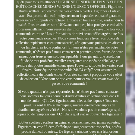
quête pour tous les attraper ! FIGURINE PENDENTIF EN VINYLE EN
BOÎTE CACHÉE MINISO WINNIE L'OURSON OFFICIEL. Figurines /
Boîtes scellées : entièrement neuves et non ouvertes. Figurines / Lots en
vrac : État proche du neuf - soigneusement inspectées et qualité garantie.
Accessoires / Supports d'affichage. Emballé en toute sécurité, vérifié pour la
qualité. Tous les articles sont 100% authentiques, bien protégés et emballés
professionnellement. Vous recevrez des informations de suivi une fois votre
commande en route ! Les informations de suivi seront téléchargées une fois
votre commande expédiée. Nous visons toujours à livrer vos objets de
collection rapidement et en toute sécurité, afin que vous puissiez les afficher
ou les chérir en toute confiance ! Si vous n'êtes pas satisfait de votre
commande, n'hésitez pas à nous contacter en premier - nous ferons de notre
mieux pour trouver une solution équitable. Pour garantir une résolution
fluide de tout problème, veuillez enregistrer une vidéo de déballage et
prendre des photos immédiatement après l'ouverture. Toutes les ventes sont
finales. Notre équipe est disponible 24h/24 et 7j/7 pour assister les
collectionneurs du monde entier. Vous êtes curieux à propos de votre objet
de collection ? Voici tout ce que vous pourriez vouloir savoir avant de
passer votre commande !
Si votre question n'est pas répertoriée ici, n'hésitez pas à nous contacter -
nous sommes toujours heureux d'aider d'autres collectionneurs dans le
monde entier ! Q1 : Ces figurines sont-elles authentiques ? Tous nos
produits sont 100% authentiques, sourcés directement auprès de
distributeurs agréés et vérifiés. Nous ne vendons pas de contrefaçons, de
copies ou de réimpressions. Q2 : Dans quel état se trouvent les figurines ?
Boîtes scellées : scellées en usine, entièrement neuves, jamais ouvertes.
Figurines en vrac / Pièces d'affichage : soigneusement inspectées, notées
proche du neuf ou mieux. De légères variations dues à la fabrication