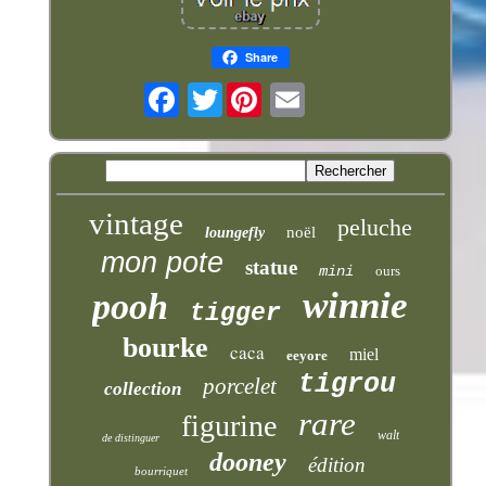
Share
Twitter
vintage
peluche
noël
loungefly
mon pote
statue
mini
ours
winnie
pooh
tigger
bourke
caca
miel
eeyore
tigrou
porcelet
collection
rare
figurine
walt
de distinguer
dooney
édition
bourriquet