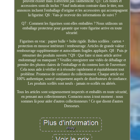
peuvent exister mais n'affectent pas l'authenticité. Q3 : Les boîtes et
accessoires sont-ils inclus ? Sauf indication contraire dans le titre, nos
annonces incluent l'emballage d'origine et les accessoires qui accompagnent
la figurine. Q6 : Vais-je recevoir des informations de suivi ?
Q7 : Comment les figurines sont-elles emballées ? Nous utilisons un
emballage protecteur pour garantir que votre figurine arrive en toute
sécurité.
Figurines en vrac : papier bulle + boîte rigide. Boîtes scellées : carton +
protection en mousse intérieure / rembourrage. Articles de grande valeur :
rembourrage supplémentaire et autocollants fragiles appliqués. Q8 : Puis-je
retourner des produits ouverts ? Q9 : Que faire si mon article arrive
endommagé ou manquant ? Veuillez enregistrer une vidéo de déballage et
prendre des photos claires de l'emballage et du contenu lors de l'ouverture.
Cela nous aide à vérifier et à résoudre rapidement et équitablement tout
problème. Promesse de confiance du collectionneur. Chaque article est
100% authentique, sourcé uniquement auprès de distributeurs de confiance.
Les produits scellés sont neufs - jamais re-scellés ou altérés.
Tous les articles sont soigneusement inspectés et emballés en toute sécurité,
en pensant aux collectionneurs. Contactez-nous à tout moment - nous
sommes là pour aider d'autres collectionneurs ! Ce que disent d'autres
Dresseurs.