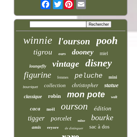
Twitter
winnie
pooh
l'ourson
tigrou
dooney
miel
ours
disney
vintage
loungefly
figurine
peluche
mini
femmes
christopher
statue
collection
bourriquet
mon pote
robin
classique
walt
ourson
édition
caca
noël
bourke
tigger
porcelet
milne
sac à dos
amis
eeyore
de distinguer
rare