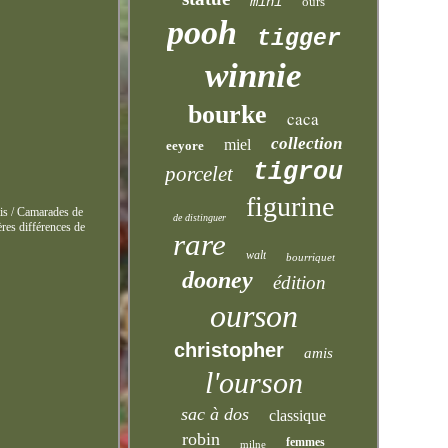
mini
ours
pooh
tigger
winnie
bourke
caca
collection
miel
eeyore
tigrou
porcelet
figurine
mis / Camarades de
de distinguer
ères différences de
rare
walt
bourriquet
dooney
édition
ourson
christopher
amis
l'ourson
sac à dos
classique
robin
femmes
milne