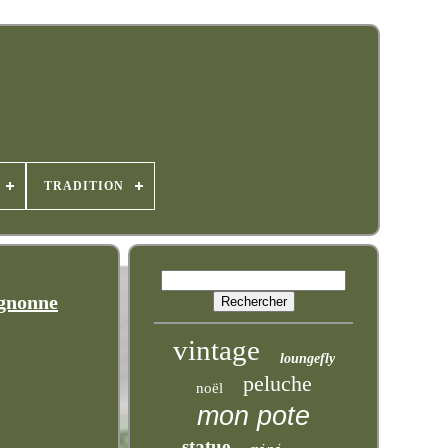
TRADITION
ignonne
vintage
loungefly
peluche
noël
mon pote
statue