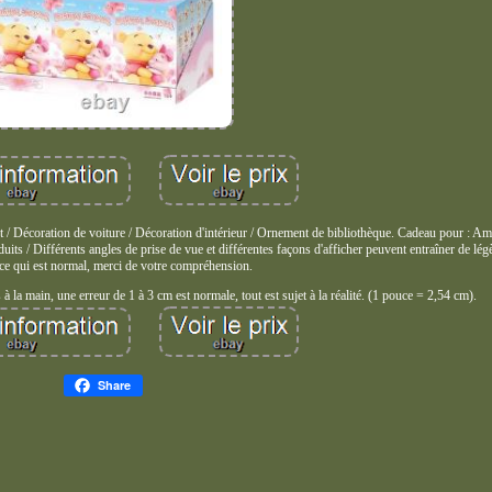
 / Décoration de voiture / Décoration d'intérieur / Ornement de bibliothèque. Cadeau pour : A
uits / Différents angles de prise de vue et différentes façons d'afficher peuvent entraîner de lég
 ce qui est normal, merci de votre compréhension.
 la main, une erreur de 1 à 3 cm est normale, tout est sujet à la réalité. (1 pouce = 2,54 cm).
Share