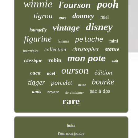
winnie
pooh
l'ourson
tigrou
dooney
miel
ours
disney
vintage
loungefly
figurine
peluche
mini
femmes
christopher
statue
collection
bourriquet
mon pote
robin
classique
walt
ourson
édition
caca
noël
bourke
tigger
porcelet
milne
sac à dos
amis
eeyore
de distinguer
rare
Index
Pour nous joindre