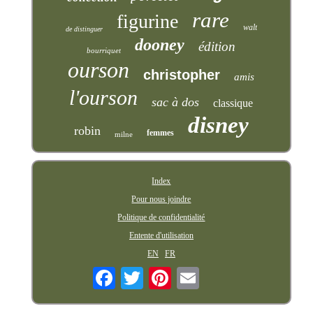
rare
figurine
walt
de distinguer
dooney
édition
bourriquet
ourson
christopher
amis
l'ourson
sac à dos
classique
disney
robin
femmes
milne
Index
Pour nous joindre
Politique de confidentialité
Entente d'utilisation
EN
FR