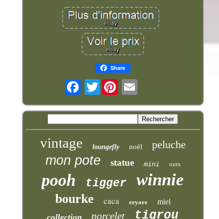
Share
Twitter
vintage
peluche
noël
loungefly
mon pote
statue
mini
ours
winnie
pooh
tigger
bourke
caca
miel
eeyore
tigrou
porcelet
collection