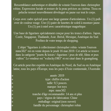
Ressemblance authentique et détaillée de winnie l'ourson dans christopher
robins. Expression faciale et texture de la peau précises au cinéma. Tissu en
peluche texturé nouvellement développé en jaune sur tout le corps.
Corps avec cadre spécial pour une large gamme d'articulations. Un (1) pull-
over de couleur rouge. Une (1) paire de lunettes de soleil à monture jaune.
Un (1) pot à miel avec caractéristique magnétique.
Une base de figurines spécialement conçue pour les troncs d'arbres. Japon,
Corée, Singapour, Thaïlande, Asie. Brésil, Mexique, Amérique du Sud.
Profitez de votre temps de shopping.
L'objet "figurines à collectionner christopher robin- winnie l'ourson
mms502" est en vente depuis le jeudi 16 mai 2019. Cet article se trouve
dans la catégorie "jouets & loisirs \ figurines \ jeux de télé, films et jeux
vidéos" Le vendeur est "wzlucky1983" et est situé dans le guangdong.
Cet article peut être expédié en Amérique du Nord, du Sud ou en Amérique
latine, tous les pays d'Europe, tous les pays d'Asie continentale, l'Australie.
année: 2019
type: chiffre d'action
taille: 9,5 pouces.
marque: hot toys
mpn: mms502
tranche d'âge recommandée: 14 ans et plus
pays / région de fabrication: Chine
emballage: original (non ouvert)
famille du personnage: christopher robin