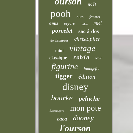
ourson
noël
pooh
ours
femmes
miel
amis
eeyore
milne
porcelet
sac à dos
christopher
de distinguer
vintage
mini
robin
classique
walt
figurine
loungefly
tigger
édition
disney
bourke
peluche
mon pote
bourriquet
dooney
caca
l'ourson