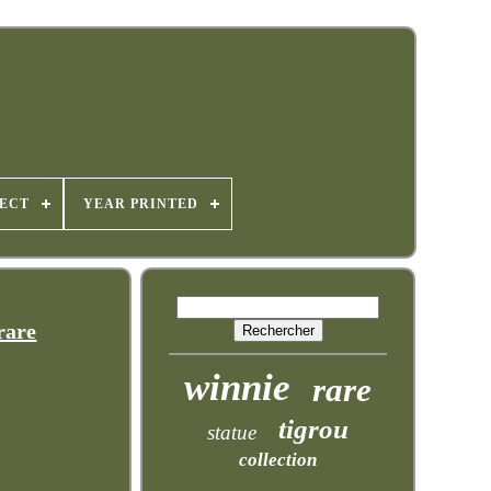
JECT
YEAR PRINTED
rare
winnie
rare
tigrou
statue
collection