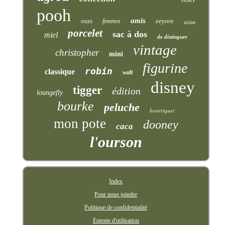
pooh
amis
ours
eeyore
femmes
milne
porcelet
sac à dos
miel
de distinguer
vintage
christopher
mini
figurine
robin
classique
walt
disney
tigger
édition
loungefly
bourke
peluche
bourriquet
mon pote
dooney
caca
l'ourson
Index
Pour nous joindre
Politique de confidentialité
Entente d'utilisation