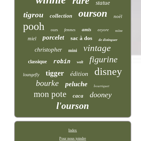
rare
statue
ourson
tigrou
collection
noël
pooh
amis
ours
eeyore
femmes
milne
porcelet
sac à dos
miel
de distinguer
vintage
christopher
mini
figurine
robin
classique
walt
disney
tigger
édition
loungefly
bourke
peluche
bourriquet
mon pote
dooney
caca
l'ourson
Index
Pour nous joindre