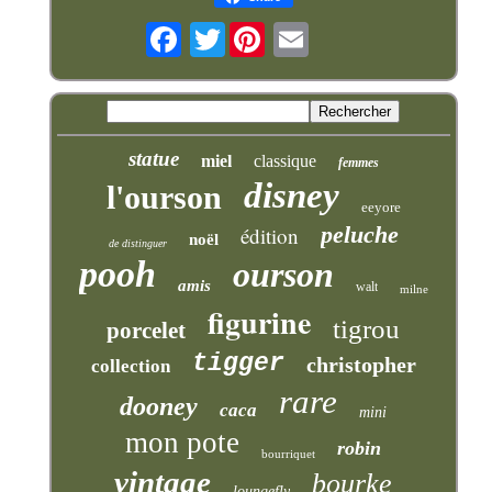
Twitter
statue
miel
classique
femmes
disney
l'ourson
eeyore
peluche
édition
noël
de distinguer
pooh
ourson
amis
walt
milne
figurine
tigrou
porcelet
tigger
christopher
collection
rare
dooney
caca
mini
mon pote
robin
bourriquet
vintage
bourke
loungefly