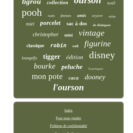
tigrou
collection
noël
pooh
amis
ours
eeyore
femmes
milne
porcelet
sac à dos
miel
de distinguer
vintage
christopher
mini
figurine
robin
classique
walt
disney
tigger
édition
loungefly
bourke
peluche
bourriquet
mon pote
dooney
caca
l'ourson
Index
Pour nous joindre
Politique de confidentialité