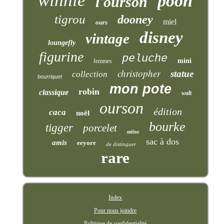
winnie
pooh
l'ourson
tigrou
dooney
miel
ours
disney
vintage
loungefly
figurine
peluche
mini
femmes
christopher
statue
collection
bourriquet
mon pote
robin
classique
walt
ourson
édition
caca
noël
bourke
tigger
porcelet
milne
sac à dos
amis
eeyore
de distinguer
rare
Index
Pour nous joindre
Politique de confidentialité