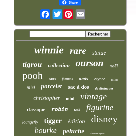
Share
Twitter
winnie
rare
statue
ourson
tigrou
collection
noël
pooh
amis
ours
eeyore
femmes
milne
porcelet
sac à dos
miel
de distinguer
vintage
christopher
mini
figurine
robin
classique
walt
disney
tigger
édition
loungefly
bourke
peluche
bourriquet