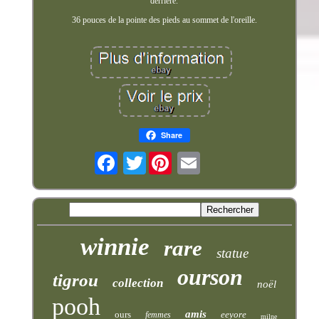
derrière.
36 pouces de la pointe des pieds au sommet de l'oreille.
Share
Twitter
winnie
rare
statue
ourson
tigrou
collection
noël
pooh
amis
ours
eeyore
femmes
milne