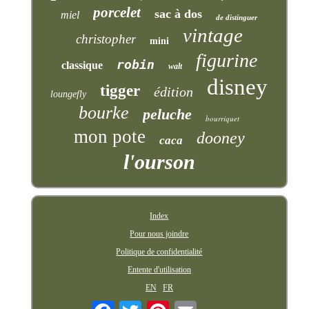
porcelet
sac à dos
miel
de distinguer
vintage
christopher
mini
figurine
robin
classique
walt
disney
tigger
édition
loungefly
bourke
peluche
bourriquet
mon pote
dooney
caca
l'ourson
Index
Pour nous joindre
Politique de confidentialité
Entente d'utilisation
EN
FR