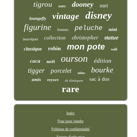
tigrou
dooney
miel
ours
disney
vintage
loungefly
figurine
peluche
mini
femmes
christopher
statue
collection
bourriquet
mon pote
robin
classique
walt
ourson
édition
caca
noël
bourke
tigger
porcelet
milne
sac à dos
amis
eeyore
de distinguer
rare
Index
Pour nous joindre
Politique de confidentialité
Entente d'utilisation