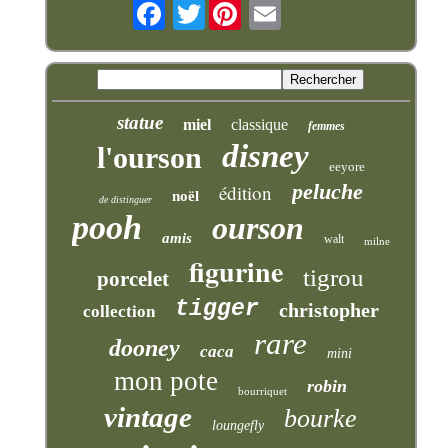
Twitter
statue
miel
classique
femmes
disney
l'ourson
eeyore
peluche
édition
noël
de distinguer
pooh
ourson
amis
walt
milne
figurine
tigrou
porcelet
tigger
christopher
collection
rare
dooney
caca
mini
mon pote
robin
bourriquet
vintage
bourke
loungefly