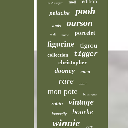
édition
noël
de distinguer
pooh
peluche
ourson
amis
porcelet
walt
milne
figurine
tigrou
tigger
collection
christopher
dooney
caca
rare
mini
mon pote
bourriquet
vintage
robin
bourke
loungefly
winnie
ours