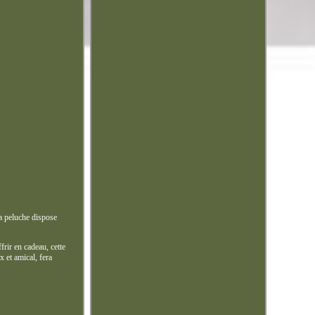
a peluche dispose
frir en cadeau, cette
 et amical, fera