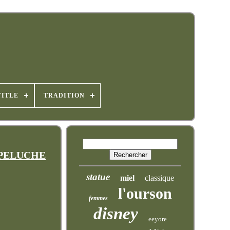
TITLE
TRADITION
t PELUCHE
statue
miel
classique
l'ourson
femmes
disney
eeyore