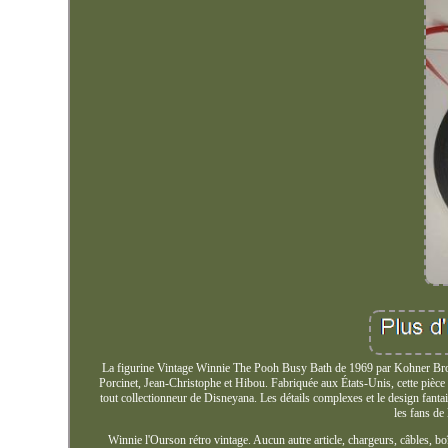
La figurine Vintage Winnie The Pooh Busy Bath de 1969 par Kohner Bros e
Porcinet, Jean-Christophe et Hibou. Fabriquée aux États-Unis, cette pièce
tout collectionneur de Disneyana. Les détails complexes et le design fanta
les fans de
Winnie l'Ourson rétro vintage. Aucun autre article, chargeurs, câbles, boî