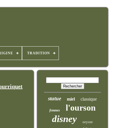
RIGINE
TRADITION
ourriquet
statue
miel
classique
l'ourson
femmes
disney
eeyore