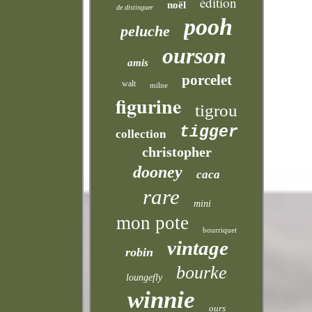
édition
noël
de distinguer
pooh
peluche
ourson
amis
porcelet
walt
milne
figurine
tigrou
tigger
collection
christopher
dooney
caca
rare
mini
mon pote
bourriquet
vintage
robin
bourke
loungefly
winnie
ours