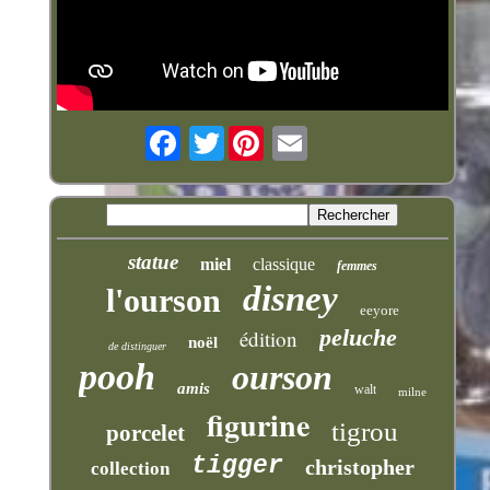
Twitter
statue
miel
classique
femmes
disney
l'ourson
eeyore
peluche
édition
noël
de distinguer
pooh
ourson
amis
walt
milne
figurine
tigrou
porcelet
tigger
christopher
collection